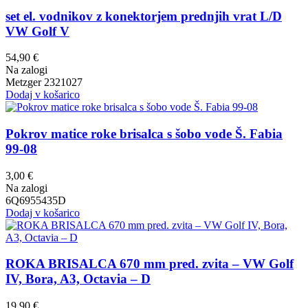
set el. vodnikov z konektorjem prednjih vrat L/D
VW Golf V
54,90
€
Na zalogi
Metzger 2321027
Dodaj v košarico
Pokrov matice roke brisalca s šobo vode Š. Fabia
99-08
3,00
€
Na zalogi
6Q6955435D
Dodaj v košarico
ROKA BRISALCA 670 mm pred. zvita – VW Golf
IV, Bora, A3, Octavia – D
19,90
€