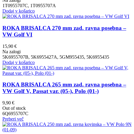
Na zalogi
1T0955707C, 1T0955707A
Dodaj v košarico
ROKA BRISALCA 270 mm zad. ravna posebna –
VW Golf VI
15,90
€
Na zalogi
5K6955707B, 5K6955427A, 5GM955435, 5K6955435
Dodaj v košarico
ROKA BRISALCA 265 mm zad. ravna posebna –
VW Golf V, Passat var. (05-), Polo (01-)
9,90
€
Out of stock
6Q6955707C
Preberi več