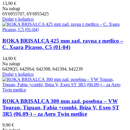
13,90
€
Na zalogi
6Y6955707, 6Y6955425
Dodaj v košarico
ROKA BRISALCA 425 mm zad. ravna z metlico –
C. Xsara Picasso, C5 (01-04)
14,90
€
Na zalogi
6429Q5, 6429S4, 642398, 642394, 642239
Dodaj v košarico
ROKA BRISALCA 300 mm zad. posebna – VW
Touran, Tiguan, Fabia +combi, Ibiza V, Exeo ST
3R5 (06.09-) – za Aero Twin metlice
9,90
€