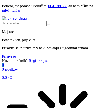
Potrebujete pomoč?
Pokličite:
064 188 880
ali nam pišite na
info@rdg.si
Moj račun
Pozdravljen, prijavi se
Prijavite se in uživajte v nakupovanju z ugodnimi cenami.
Prijavi se
Novi uporabnik?
Registriraj se
0
0 izdelkov
0,00
€