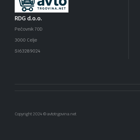
RDG d.o.o.
Pečovnik 70D
3000 Celje
SI63289024
Copyright 2024 © avtotrgovina.net