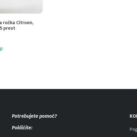
 ročka Citroen,
5 prest
gi
Potrebujete pomoč?
KO
Pokličite:
Pog