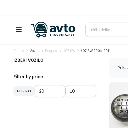
Domov
Vozila
Peugeot
407 SW
407 SW 2004-2011
IZBERI VOZILO
Prikaz
Filter by price
FILTRIRAJ
Min
Max
cena
cena