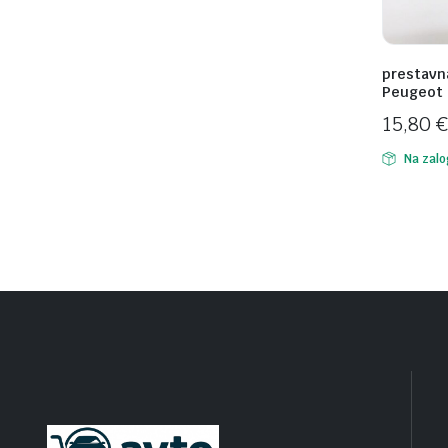
prestavna
Peugeot 
15,80
€
Na zalo