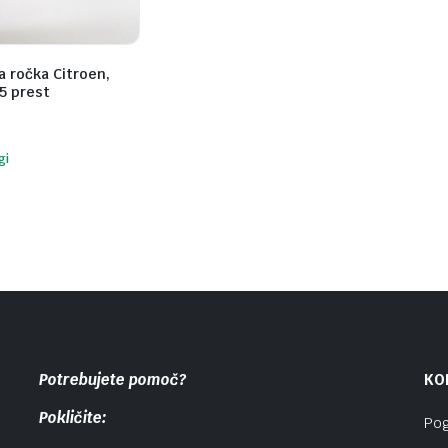
 ročka Citroen,
5 prest
gi
Potrebujete pomoč?
KO
Pokličite:
Pog