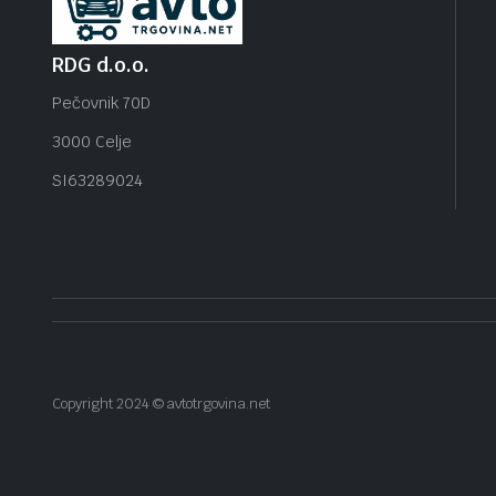
RDG d.o.o.
Pečovnik 70D
3000 Celje
SI63289024
Copyright 2024 © avtotrgovina.net