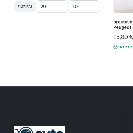
FILTRIRAJ
Min
Max
cena
cena
prestavna
Peugeot 
15,80
€
Na zalo