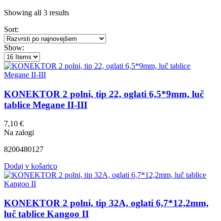
Sorted
Showing all 3 results
by
Sort:
latest
Show:
KONEKTOR 2 polni, tip 22, oglati 6,5*9mm, luč
tablice Megane II-III
7,10
€
Na zalogi
8200480127
Dodaj v košarico
KONEKTOR 2 polni, tip 32A, oglati 6,7*12,2mm,
luč tablice Kangoo II