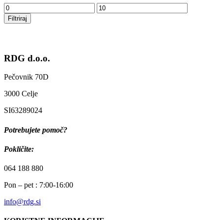
Min
Max
cena
cena
Filtriraj
RDG d.o.o.
Pečovnik 70D
3000 Celje
SI63289024
Potrebujete pomoč?
Pokličite:
064 188 880
Pon – pet : 7:00-16:00
info@rdg.si