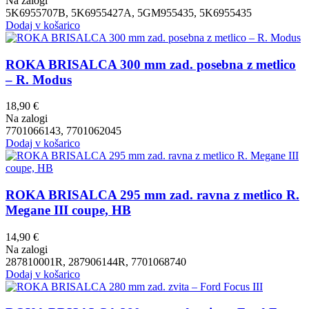
Na zalogi
5K6955707B, 5K6955427A, 5GM955435, 5K6955435
Dodaj v košarico
ROKA BRISALCA 300 mm zad. posebna z metlico
– R. Modus
18,90
€
Na zalogi
7701066143, 7701062045
Dodaj v košarico
ROKA BRISALCA 295 mm zad. ravna z metlico R.
Megane III coupe, HB
14,90
€
Na zalogi
287810001R, 287906144R, 7701068740
Dodaj v košarico