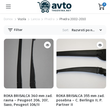
0
Domov
Vozila
Lancia
Phedra
Phedra 2002-2010
Filter
Sort:
n
x
na
na
ROKA BRISALCA 360 mm zad.
ROKA BRISALCA 355 mm zad.
ravna – Peugeot 206, 207,
posebna – C. Berlingo II, P.
Saxo, Peugeot 106/II
Partner II