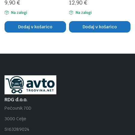
9,90
€
12,90
€
Na zalogi
Na zalogi
Dodaj v košarico
Dodaj v košarico
RDG d.o.o.
Pečovnik 70D
3000 Celje
SI63289024