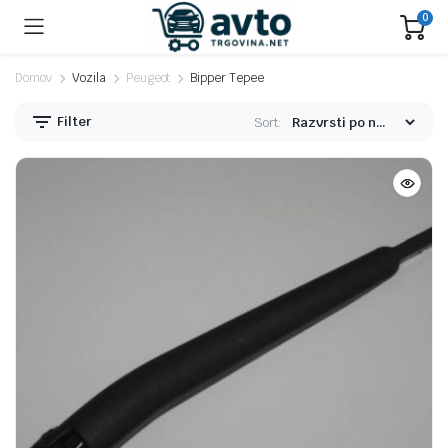
0
Domov
Vozila
Peugeot
Bipper Tepee
Filter
Sort: