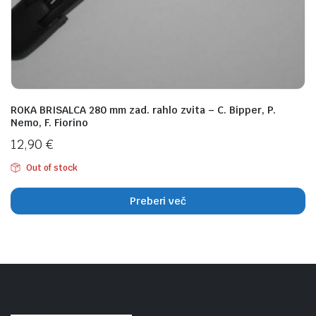
n
x
na
na
ROKA BRISALCA 280 mm zad. rahlo zvita – C. Bipper, P.
Nemo, F. Fiorino
12,90
€
Out of stock
Preberi več