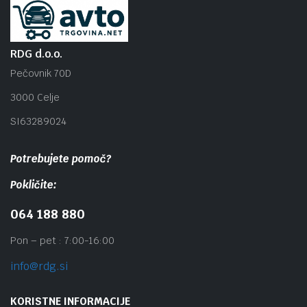
RDG d.o.o.
Pečovnik 70D
3000 Celje
SI63289024
Potrebujete pomoč?
Pokličite:
064 188 880
Pon – pet : 7:00-16:00
info@rdg.si
KORISTNE INFORMACIJE