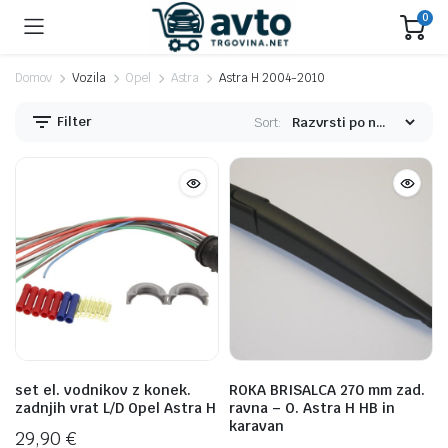
0
Domov
Vozila
Opel
Astra
Astra H 2004-2010
Filter
Sort:
n
x
na
na
set el. vodnikov z konek.
ROKA BRISALCA 270 mm zad.
zadnjih vrat L/D Opel Astra H
ravna – O. Astra H HB in
karavan
29,90
€