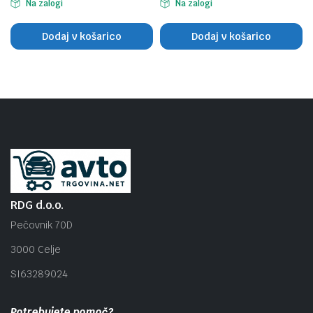
Na zalogi
Na zalogi
Dodaj v košarico
Dodaj v košarico
RDG d.o.o.
Pečovnik 70D
3000 Celje
SI63289024
Potrebujete pomoč?