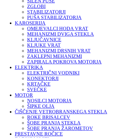
SILEN PUŠE
ZGLOBI
STABILIZATORJI
PUŠA STABILIZATORJA
KAROSERIJA
OMEJEVALCI HODA VRAT
MEHANIZMI DVIGA STEKLA
KLJUČAVNICE
KLJUKE VRAT
MEHANIZMI DRSNIH VRAT
ZAKLEPNI MEHANIZMI
ZAPIRALA POKROVA MOTORJA
ELEKTRIKA
ELEKTRIČNI VODNIKI
KONEKTORJI
KRTAČKE
SVEČKE
MOTOR
NOSILCI MOTORJA
ŠIPKE OLJA
ČIŠČENJE VETROBRANSKEGA STEKLA
ROKE BRISALCEV
ŠOBE PRANJA STEKLA
ŠOBE PRANJA ŽAROMETOV
PRESTAVNE ROČICE