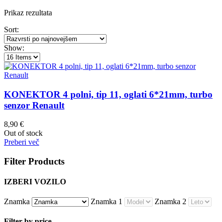
Prikaz rezultata
Sort:
Show:
KONEKTOR 4 polni, tip 11, oglati 6*21mm, turbo
senzor Renault
8,90
€
Out of stock
Preberi več
Filter Products
IZBERI VOZILO
Znamka
Znamka 1
Znamka 2
Filter by price