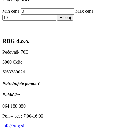
Min cena
Max cena
Filtriraj
RDG d.o.o.
Pečovnik 70D
3000 Celje
SI63289024
Potrebujete pomoč?
Pokličite:
064 188 880
Pon – pet : 7:00-16:00
info@rdg.si