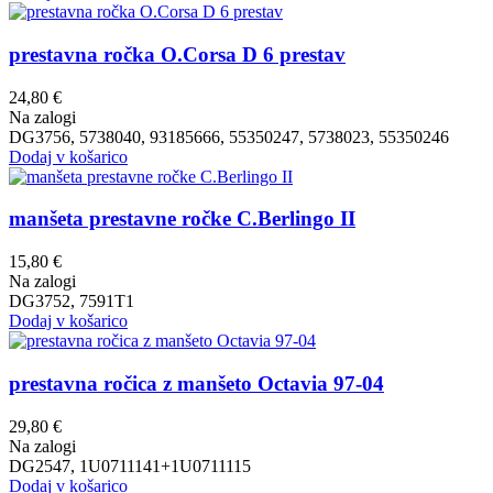
prestavna ročka O.Corsa D 6 prestav
24,80
€
Na zalogi
DG3756, 5738040, 93185666, 55350247, 5738023, 55350246
Dodaj v košarico
manšeta prestavne ročke C.Berlingo II
15,80
€
Na zalogi
DG3752, 7591T1
Dodaj v košarico
prestavna ročica z manšeto Octavia 97-04
29,80
€
Na zalogi
DG2547, 1U0711141+1U0711115
Dodaj v košarico