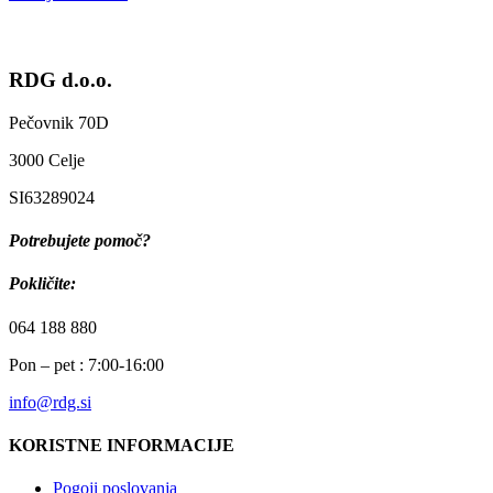
RDG d.o.o.
Pečovnik 70D
3000 Celje
SI63289024
Potrebujete pomoč?
Pokličite:
064 188 880
Pon – pet : 7:00-16:00
info@rdg.si
KORISTNE INFORMACIJE
Pogoji poslovanja