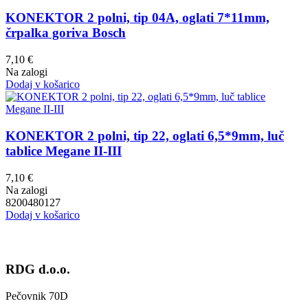
KONEKTOR 2 polni, tip 04A, oglati 7*11mm,
črpalka goriva Bosch
7,10
€
Na zalogi
Dodaj v košarico
KONEKTOR 2 polni, tip 22, oglati 6,5*9mm, luč
tablice Megane II-III
7,10
€
Na zalogi
8200480127
Dodaj v košarico
RDG d.o.o.
Pečovnik 70D