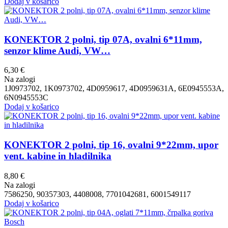
Dodaj v košarico
KONEKTOR 2 polni, tip 07A, ovalni 6*11mm,
senzor klime Audi, VW…
6,30
€
Na zalogi
1J0973702, 1K0973702, 4D0959617, 4D0959631A, 6E0945553A,
6N0945553C
Dodaj v košarico
KONEKTOR 2 polni, tip 16, ovalni 9*22mm, upor
vent. kabine in hladilnika
8,80
€
Na zalogi
7586250, 90357303, 4408008, 7701042681, 6001549117
Dodaj v košarico