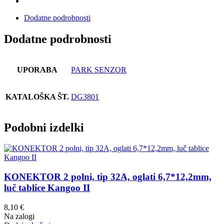
Dodatne podrobnosti
Dodatne podrobnosti
UPORABA
PARK SENZOR
KATALOŠKA ŠT.
DG3801
Podobni izdelki
KONEKTOR 2 polni, tip 32A, oglati 6,7*12,2mm,
luč tablice Kangoo II
8,10
€
Na zalogi