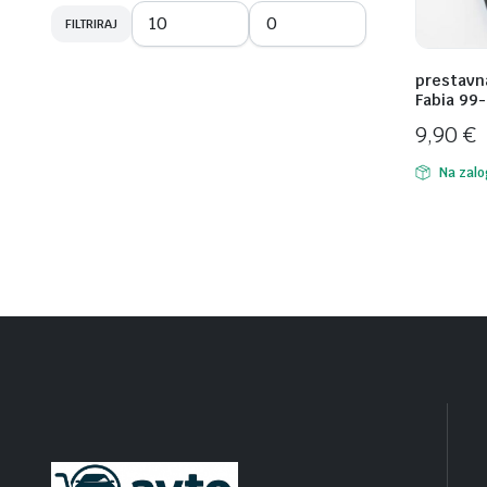
FILTRIRAJ
Min
Max
cena
cena
prestavn
Fabia 99
9,90
€
Na zalo