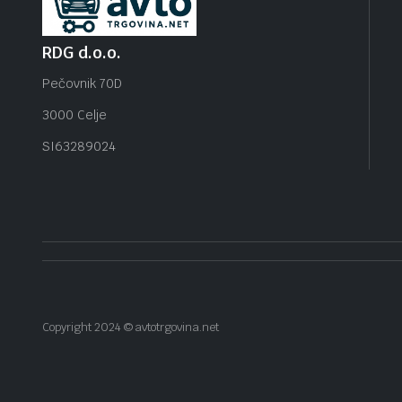
RDG d.o.o.
Pečovnik 70D
3000 Celje
SI63289024
Copyright 2024 © avtotrgovina.net