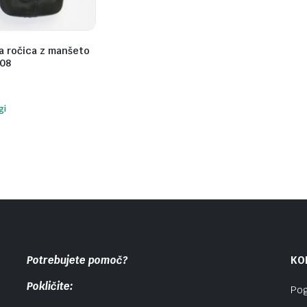
a ročica z manšeto
-08
gi
Potrebujete pomoč?
KO
Pokličite:
Pog