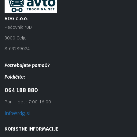
RDG d.o.o.
Pečovnik 70D
3000 Celje
SI63289024
Potrebujete pomoč?
Pokličite:
064 188 880
Pon – pet : 7:00-16:00
info@rdg.si
KORISTNE INFORMACIJE