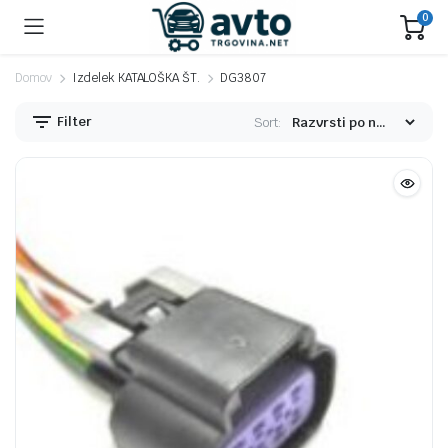
0
Domov
Izdelek KATALOŠKA ŠT.
DG3807
Filter
Sort:
n
x
na
na