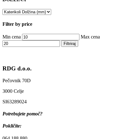
Filter by price
Min cena
Max cena
Filtriraj
RDG d.o.o.
Pečovnik 70D
3000 Celje
SI63289024
Potrebujete pomoč?
Pokličite:
064 188 880