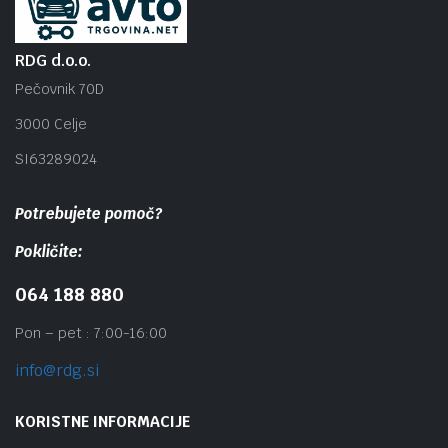
RDG d.o.o.
Pečovnik 70D
3000 Celje
SI63289024
Potrebujete pomoč?
Pokličite:
064 188 880
Pon – pet : 7:00-16:00
info@rdg.si
KORISTNE INFORMACIJE