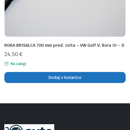
n
x
na
na
ROKA BRISALCA 700 mm pred. zvita – VW Golf V, Bora III – D
24,50
€
Na zalogi
Dodaj v košarico