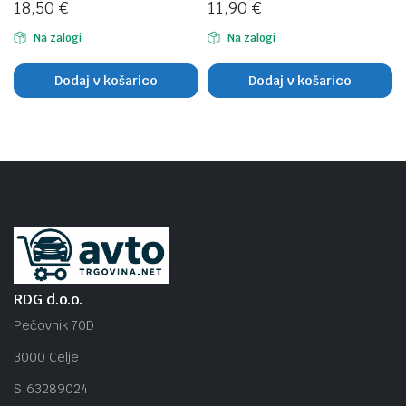
18,50
€
11,90
€
Na zalogi
Na zalogi
Dodaj v košarico
Dodaj v košarico
RDG d.o.o.
Pečovnik 70D
3000 Celje
SI63289024