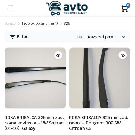
0
Domov
Izdelek Dolžina (mm)
325
Filter
Sort:
n
x
ROKA BRISALCA 325 mm zad.
ROKA BRISALCA 325 mm zad.
na
na
ravna kovinska – VW Sharan
ravna – Peugeot 307 SW,
(01-10), Galaxy
Citroen C3