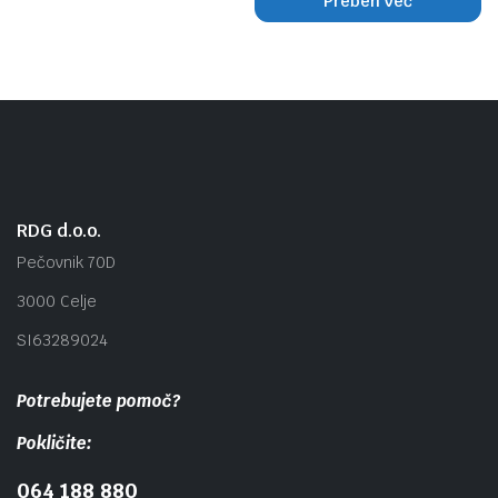
Preberi več
RDG d.o.o.
Pečovnik 70D
3000 Celje
SI63289024
Potrebujete pomoč?
Pokličite:
064 188 880