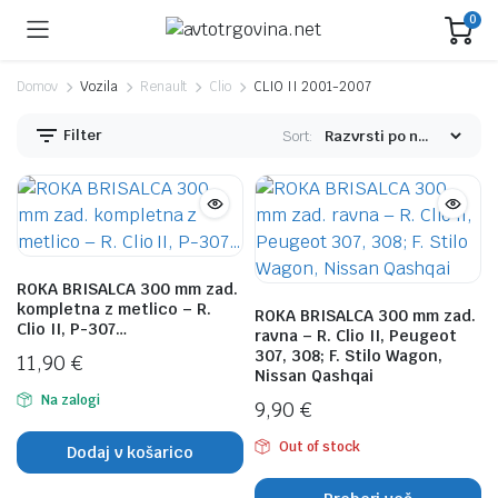
0
Domov
Vozila
Renault
Clio
CLIO II 2001-2007
Filter
Sort:
ROKA BRISALCA 300 mm zad.
kompletna z metlico – R.
ROKA BRISALCA 300 mm zad.
Clio II, P-307…
ravna – R. Clio II, Peugeot
307, 308; F. Stilo Wagon,
11,90
€
Nissan Qashqai
n
x
Na zalogi
9,90
€
na
na
Out of stock
Dodaj v košarico