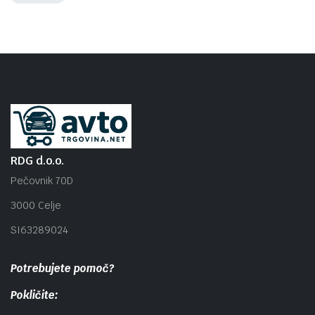
RDG d.o.o.
Pečovnik 70D
3000 Celje
SI63289024
Potrebujete pomoč?
Pokličite: